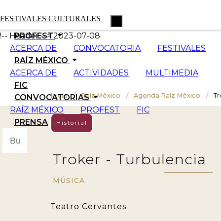
FESTIVALES CULTURALES
!-- Header --> 2023-07-08
PROFEST
ACERCA DE
CONVOCATORIA
FESTIVALES
RAÍZ MÉXICO
ACERCA DE
ACTIVIDADES
MULTIMEDIA
FIC
Inicio
Raíz México
Agenda Raíz México
Tr
CONVOCATORIAS
RAÍZ MÉXICO
PROFEST
FIC
PRENSA
Historial
Troker - Turbulencia
MÚSICA
Teatro Cervantes